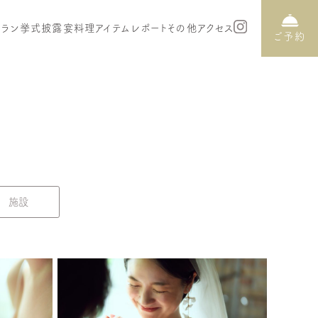
プラン
挙式
披露宴
料理
アイテム
レポート
その他
アクセス
ご予約
施設