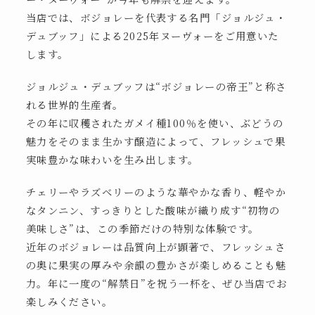
当店では、ボジョレーを代表する名門「ジョルジュ・
デュブッフ」による2025年ヌーヴォーをご用意いた
します。
ジョルジュ・デュブッフは“ボジョレーの帝王”と称さ
れる世界的生産者。
その年に収穫されたガメイ種100％を使い、ぶどうの
魅力をそのまま生かす醸造によって、フレッシュで果
実味豊かな味わいを生み出します。
チェリーやラズベリーのような華やかな香り、軽やか
なタンニン、すっきりとした酸味が織り成す“初物の
美味しさ”は、この季節だけの特別な体験です。
近年のボジョレーは品質向上が顕著で、フレッシュさ
の奥に果実の厚みや余韻の豊かさが楽しめることも魅
力。年に一度の“解禁日”を祝う一杯を、ぜひ当店でお
楽しみください。