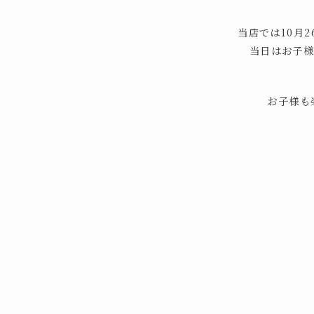
当店では10月
当日はお子
お子様も